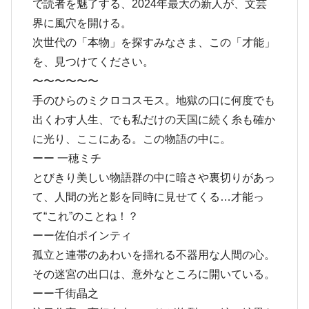
で読者を魅了する、2024年最大の新人が、文芸
界に風穴を開ける。
次世代の「本物」を探すみなさま、この「才能」
を、見つけてください。
〜〜〜〜〜〜
手のひらのミクロコスモス。地獄の口に何度でも
出くわす人生、でも私だけの天国に続く糸も確か
に光り、ここにある。この物語の中に。
ーー 一穂ミチ
とびきり美しい物語群の中に暗さや裏切りがあっ
て、人間の光と影を同時に見せてくる…才能っ
て“これ”のことね！？
ーー佐伯ポインティ
孤立と連帯のあわいを揺れる不器用な人間の心。
その迷宮の出口は、意外なところに開いている。
ーー千街晶之