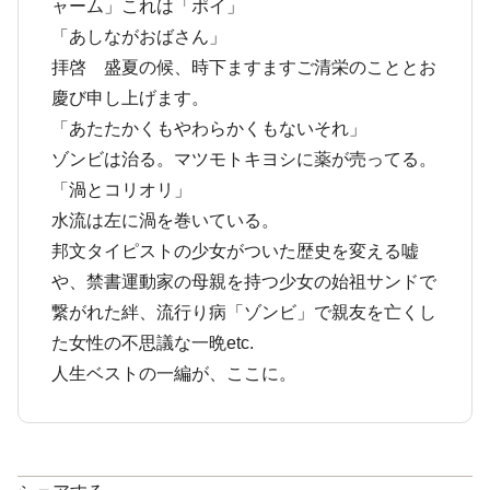
ャーム」これは「ポイ」
「あしながおばさん」
拝啓 盛夏の候、時下ますますご清栄のこととお
慶び申し上げます。
「あたたかくもやわらかくもないそれ」
ゾンビは治る。マツモトキヨシに薬が売ってる。
「渦とコリオリ」
水流は左に渦を巻いている。
邦文タイピストの少女がついた歴史を変える嘘
や、禁書運動家の母親を持つ少女の始祖サンドで
繋がれた絆、流行り病「ゾンビ」で親友を亡くし
た女性の不思議な一晩etc.
人生ベストの一編が、ここに。