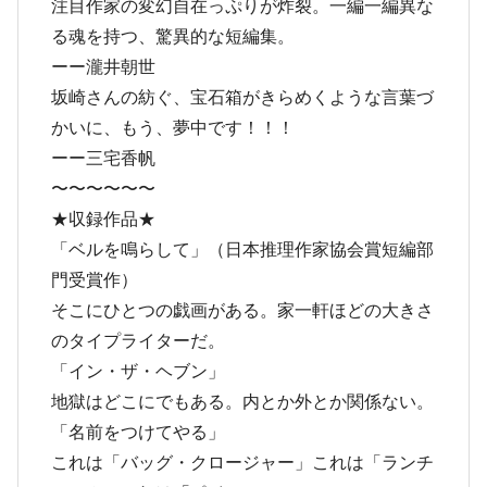
注目作家の変幻自在っぷりが炸裂。一編一編異な
る魂を持つ、驚異的な短編集。
ーー瀧井朝世
坂崎さんの紡ぐ、宝石箱がきらめくような言葉づ
かいに、もう、夢中です！！！
ーー三宅香帆
〜〜〜〜〜〜
★収録作品★
「ベルを鳴らして」（日本推理作家協会賞短編部
門受賞作）
そこにひとつの戯画がある。家一軒ほどの大きさ
のタイプライターだ。
「イン・ザ・ヘブン」
地獄はどこにでもある。内とか外とか関係ない。
「名前をつけてやる」
これは「バッグ・クロージャー」これは「ランチ