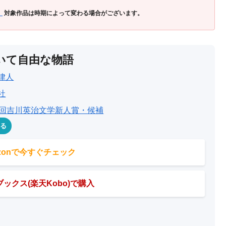
」
対象作品は時期によって変わる場合がございます。
いて自由な物語
律人
社
3回吉川英治文学新人賞・候補
める
azonで今すぐチェック
ックス(楽天Kobo)で購入