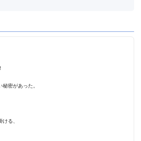
！
い秘密があった。
掛ける、