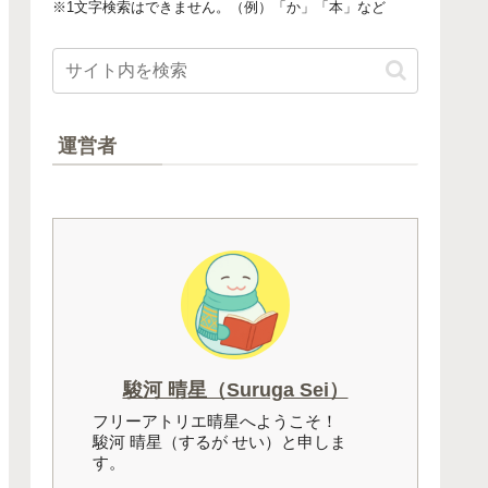
※1文字検索はできません。（例）「か」「本」など
運営者
駿河 晴星（Suruga Sei）
フリーアトリエ晴星へようこそ！
駿河 晴星（するが せい）と申しま
す。