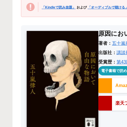
「Kindleで読み放題」
および
「オーディブルで聴ける
原因にお
著者：
五十嵐
出版社：
講談
受賞歴：
第4
電子書籍で読
Am
楽天ブ