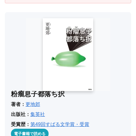
粉瘤息子都落ち択
著者：
更地郊
出版社：
集英社
受賞歴：
第49回すばる文学賞・受賞
電子書籍で読める