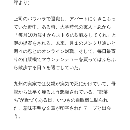
評より）
上司のパワハラで退職し、アパートに引きこもっ
ていた野中。ある時、大学時代の友人・忍から
「毎月10万渡すからスト６の対戦をしてくれ」と
謎の提案をされる。以来、月１のメンクリ通いと
週４の忍とのオンライン対戦、そして、毎日最寄
りの自販機でマウンテンデューを買ってはふらふ
ら散歩する日々を過ごしていた。
九州の実家では父親が病気で死にかけていて、母
親からは早く帰るよう懇願されている。“都落
ち”が近づくある日、いつもの自販機に貼られ
た、意味不明な文章が印字されたテープと出会
う。