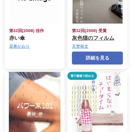
第32回(2008) 佳作
第32回(2008) 受賞
赤い傘
灰色猫のフィルム
花巻かおり
天埜裕文
詳細を見る
電子書籍で読める