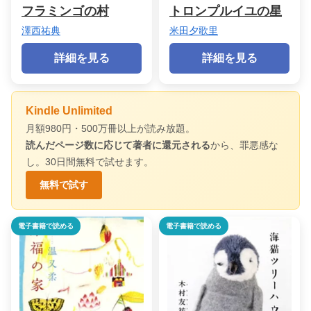
フラミンゴの村
トロンプルイユの星
澤西祐典
米田夕歌里
詳細を見る
詳細を見る
Kindle Unlimited
月額980円・500万冊以上が読み放題。
読んだページ数に応じて著者に還元される
から、罪悪感な
し。30日間無料で試せます。
無料で試す
電子書籍で読める
電子書籍で読める