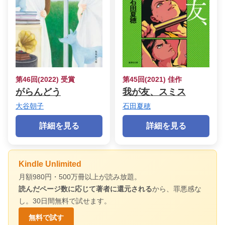
第46回(2022) 受賞
第45回(2021) 佳作
がらんどう
我が友、スミス
大谷朝子
石田夏穂
詳細を見る
詳細を見る
Kindle Unlimited
月額980円・500万冊以上が読み放題。
読んだページ数に応じて著者に還元される
から、罪悪感な
し。30日間無料で試せます。
無料で試す