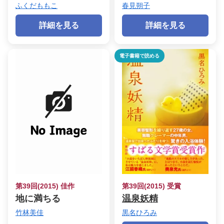
ふくだももこ
春見朔子
詳細を見る
詳細を見る
電子書籍で読める
第39回(2015) 佳作
第39回(2015) 受賞
地に満ちる
温泉妖精
竹林美佳
黒名ひろみ