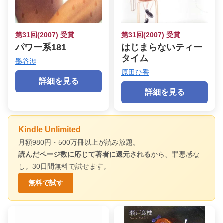
第31回(2007) 受賞
第31回(2007) 受賞
パワー系181
はじまらないティー
タイム
墨谷渉
原田ひ香
詳細を見る
詳細を見る
Kindle Unlimited
月額980円・500万冊以上が読み放題。
読んだページ数に応じて著者に還元される
から、罪悪感な
し。30日間無料で試せます。
無料で試す