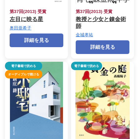
第37回(2013) 受賞
第37回(2013) 受賞
左目に映る星
教授と少女と錬金術
師
奥田亜希子
金城孝祐
詳細を見る
詳細を見る
電子書籍で読める
電子書籍で読める
オーディブルで聴ける