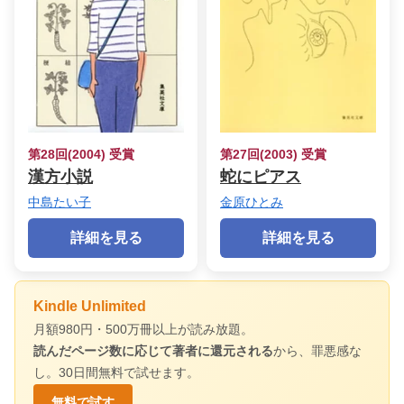
第28回(2004) 受賞
第27回(2003) 受賞
漢方小説
蛇にピアス
中島たい子
金原ひとみ
詳細を見る
詳細を見る
Kindle Unlimited
月額980円・500万冊以上が読み放題。
読んだページ数に応じて著者に還元される
から、罪悪感な
し。30日間無料で試せます。
無料で試す