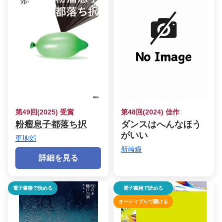
第49回(2025) 受賞
第48回(2024) 佳作
粉瘤息子都落ち択
ダンスはへんなほう
がいい
更地郊
新崎瞳
詳細を見る
電子書籍で読める
電子書籍で読める
オーディブルで聴ける