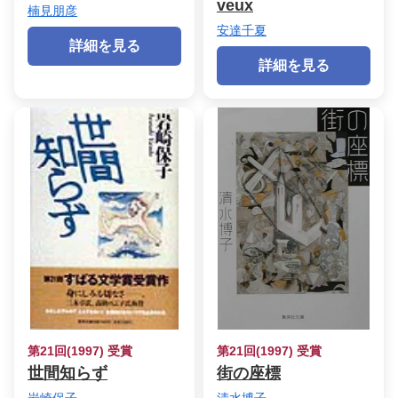
veux
楠見朋彦
安達千夏
詳細を見る
詳細を見る
第21回(1997) 受賞
第21回(1997) 受賞
世間知らず
街の座標
岩崎保子
清水博子