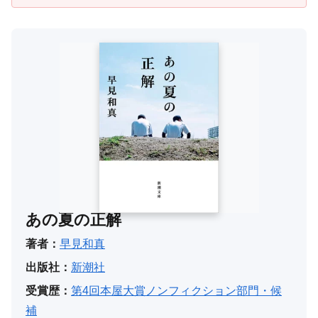
あの夏の正解
著者：
早見和真
出版社：
新潮社
受賞歴：
第4回本屋大賞ノンフィクション部門・候
補