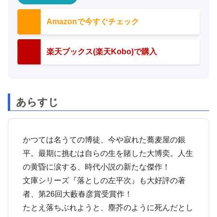
Amazonで今すぐチェック
楽天ブックス(楽天Kobo)で購入
あらすじ
かつては名うての博徒、今や寂れた蕎麦屋の銀
平。最期に挑むは自らの生を賭した大博奕。人生
の黄昏に涙する、時代小説の新たな傑作！
文庫シリーズ『落としの左平次』も大好評の著
者、第26回大藪春彦賞受賞作！
たとえ落ちぶれようと、塵芥のように死んだとし