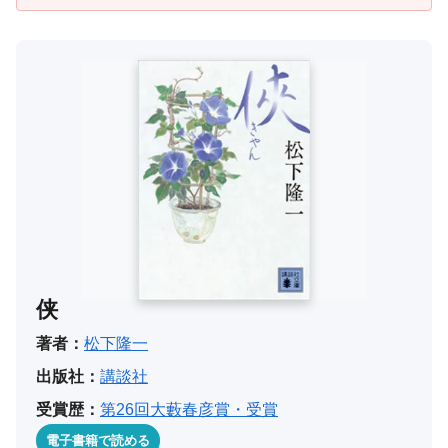
侠
著者：
松下隆一
出版社：
講談社
受賞歴：
第26回大藪春彦賞・受賞
電子書籍で読める