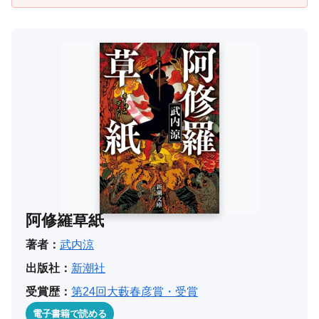
阿修羅草紙
著者：
武内涼
出版社：
新潮社
受賞歴：
第24回大藪春彦賞・受賞
電子書籍で読める