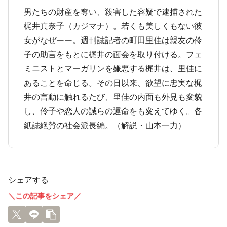
男たちの財産を奪い、殺害した容疑で逮捕された
梶井真奈子（カジマナ）。若くも美しくもない彼
女がなぜーー。週刊誌記者の町田里佳は親友の伶
子の助言をもとに梶井の面会を取り付ける。フェ
ミニストとマーガリンを嫌悪する梶井は、里佳に
あることを命じる。その日以来、欲望に忠実な梶
井の言動に触れるたび、里佳の内面も外見も変貌
し、伶子や恋人の誠らの運命をも変えてゆく。各
紙誌絶賛の社会派長編。（解説・山本一力）
シェアする
＼この記事をシェア／