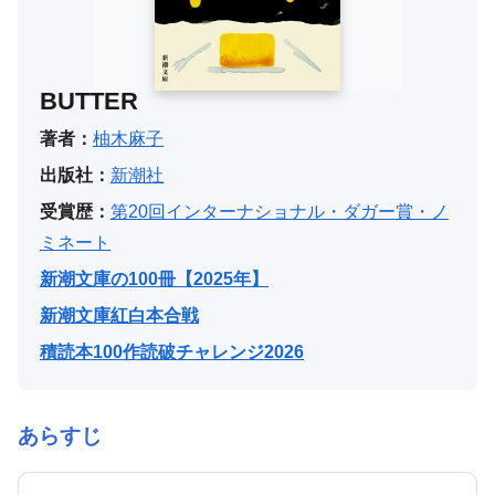
BUTTER
著者：
柚木麻子
出版社：
新潮社
受賞歴：
第20回インターナショナル・ダガー賞・ノ
ミネート
新潮文庫の100冊【2025年】
新潮文庫紅白本合戦
積読本100作読破チャレンジ2026
あらすじ