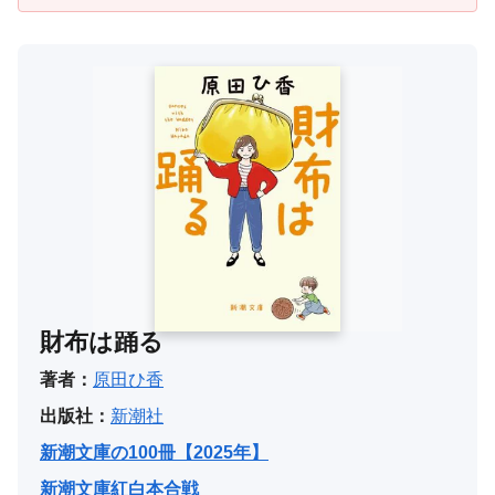
財布は踊る
著者：
原田ひ香
出版社：
新潮社
新潮文庫の100冊【2025年】
新潮文庫紅白本合戦