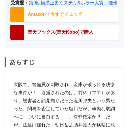
受賞歴：
第9回横溝正史ミステリ&ホラー大賞・佳作
Amazonで今すぐチェック
楽天ブックス(楽天Kobo)で購入
あらすじ
大阪で、警備員が刺殺され、金庫が破られる凄惨
な事件が！ 逮捕されたのは、前科（マエ）があ
り、被害者と顔見知りだった塩川邦夫という男だ
った。関与を否定していた塩川だが、執拗な取調
べに、ついに自白する……。有罪確定か？ だ
が、法廷は揺れた。朝日岳之助弁護人が検察に敢