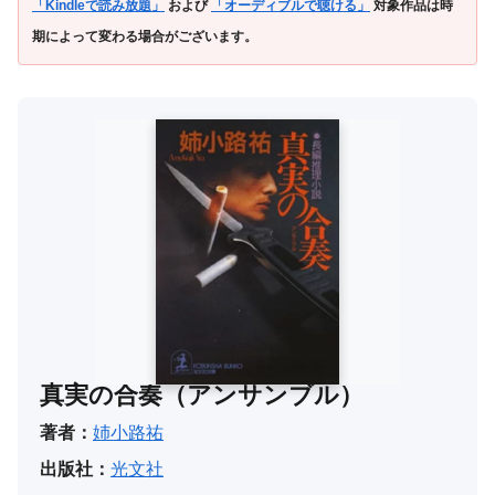
「Kindleで読み放題」
および
「オーディブルで聴ける」
対象作品は時
期によって変わる場合がございます。
真実の合奏（アンサンブル）
著者：
姉小路祐
出版社：
光文社