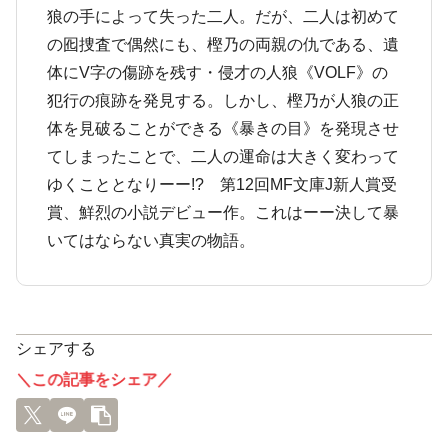
狼の手によって失った二人。だが、二人は初めて
の囮捜査で偶然にも、樫乃の両親の仇である、遺
体にV字の傷跡を残す・侵才の人狼《VOLF》の
犯行の痕跡を発見する。しかし、樫乃が人狼の正
体を見破ることができる《暴きの目》を発現させ
てしまったことで、二人の運命は大きく変わって
ゆくこととなりーー!? 第12回MF文庫J新人賞受
賞、鮮烈の小説デビュー作。これはーー決して暴
いてはならない真実の物語。
シェアする
＼この記事をシェア／