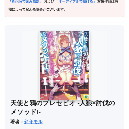
「Kindleで読み放題」
および
「オーディブルで聴ける」
対象作品は時
期によって変わる場合がございます。
天使と鴉のプレセピオ -人狼×討伐の
メソッドI-
著者：
斜守モル