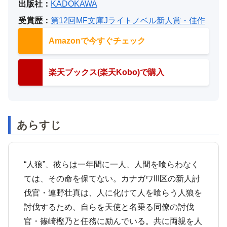
出版社：
KADOKAWA
受賞歴：
第12回MF文庫Jライトノベル新人賞・佳作
Amazonで今すぐチェック
楽天ブックス(楽天Kobo)で購入
あらすじ
“人狼”、彼らは一年間に一人、人間を喰らわなく
ては、その命を保てない。カナガワIII区の新人討
伐官・連野壮真は、人に化けて人を喰らう人狼を
討伐するため、自らを天使と名乗る同僚の討伐
官・篠崎樫乃と任務に励んでいる。共に両親を人