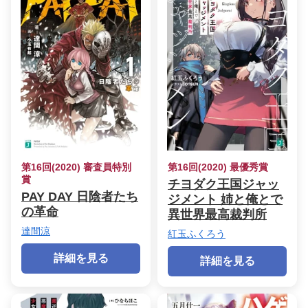
第16回(2020) 審査員特別
第16回(2020) 最優秀賞
賞
チヨダク王国ジャッ
PAY DAY 日陰者たち
ジメント 姉と俺とで
の革命
異世界最高裁判所
達間涼
紅玉ふくろう
詳細を見る
詳細を見る