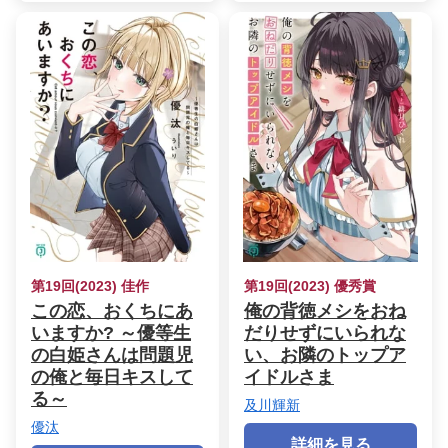
第19回(2023) 佳作
第19回(2023) 優秀賞
この恋、おくちにあ
俺の背徳メシをおね
いますか? ～優等生
だりせずにいられな
の白姫さんは問題児
い、お隣のトップア
の俺と毎日キスして
イドルさま
る～
及川輝新
優汰
詳細を見る