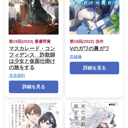
第19回(2023) 最優秀賞
第18回(2022) 佳作
マスカレード・コン
Vのガワの裏ガワ
フィデンス 詐欺師
黒鍵繭
は少女と仮面仕掛け
の旅をする
詳細を見る
滝浪酒利
詳細を見る