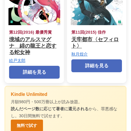
第12回(2016) 最優秀賞
第11回(2015) 佳作
境域のアルスマグ
天牢都市〈セフィロ
ナ 緋の龍王と恋す
ト〉
る蛇女神
秋月煌介
絵戸太郎
詳細を見る
詳細を見る
Kindle Unlimited
月額980円・500万冊以上が読み放題。
読んだページ数に応じて著者に還元される
から、罪悪感な
し。30日間無料で試せます。
無料で試す