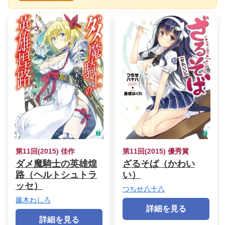
第11回(2015) 佳作
第11回(2015) 優秀賞
ダメ魔騎士の英雄煌
ざるそば（かわい
路（ヘルトシュトラ
い）
ッセ）
つちせ八十八
藤木わしろ
詳細を見る
詳細を見る