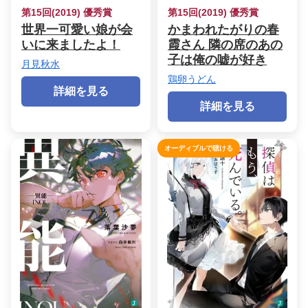
第15回(2019) 優秀賞
第15回(2019) 優秀賞
世界一可愛い娘が会
かまわれたがりの春
いに来ましたよ！
霞さん 隣の席のあの
子は俺の嘘が好き
月見秋水
鶏卵うどん
詳細を見る
詳細を見る
オーディブルで聴ける