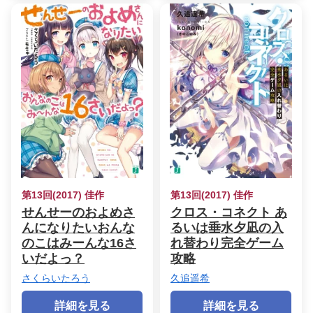
第13回(2017) 佳作
第13回(2017) 佳作
せんせーのおよめさ
クロス・コネクト あ
んになりたいおんな
るいは垂水夕凪の入
のこはみーんな16さ
れ替わり完全ゲーム
いだよっ？
攻略
さくらいたろう
久追遥希
詳細を見る
詳細を見る