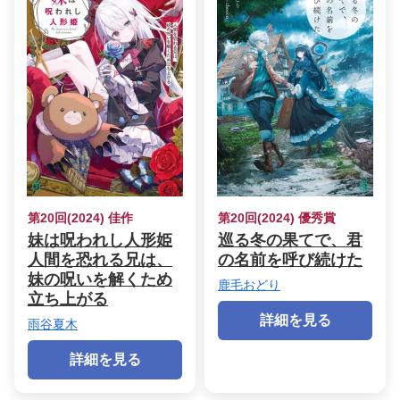
第20回(2024) 佳作
第20回(2024) 優秀賞
妹は呪われし人形姫
巡る冬の果てで、君
人間を恐れる兄は、
の名前を呼び続けた
妹の呪いを解くため
鹿毛おどり
立ち上がる
詳細を見る
雨谷夏木
詳細を見る