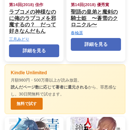
第14回(2018) 佳作
第14回(2018) 優秀賞
ラブコメの神様なの
聖語の皇弟と魔剣の
に俺のラブコメを邪
騎士姫 〜蒼雪のク
魔するの？ だって
ロニクル〜
好きなんだもん
春楡遥
三月みどり
詳細を見る
詳細を見る
Kindle Unlimited
月額980円・500万冊以上が読み放題。
読んだページ数に応じて著者に還元される
から、罪悪感な
し。30日間無料で試せます。
無料で試す