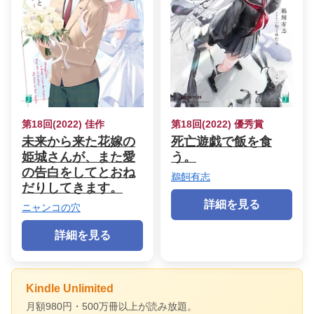
第18回(2022) 佳作
第18回(2022) 優秀賞
未来から来た花嫁の
死亡遊戯で飯を食
姫城さんが、また愛
う。
の告白をしてとおね
鵜飼有志
だりしてきます。
詳細を見る
ニャンコの穴
詳細を見る
Kindle Unlimited
月額980円・500万冊以上が読み放題。