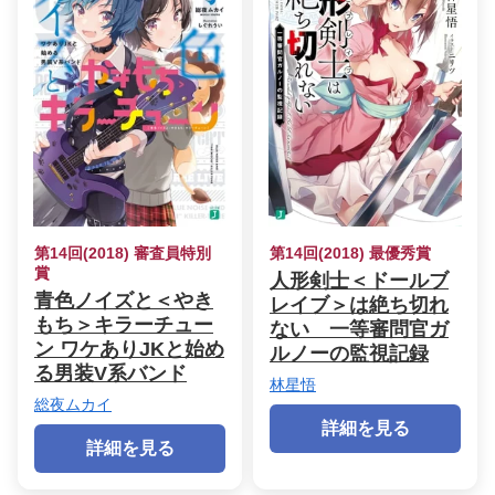
第14回(2018) 審査員特別
第14回(2018) 最優秀賞
賞
人形剣士＜ドールブ
青色ノイズと＜やき
レイブ＞は絶ち切れ
もち＞キラーチュー
ない 一等審問官ガ
ン ワケありJKと始め
ルノーの監視記録
る男装V系バンド
林星悟
総夜ムカイ
詳細を見る
詳細を見る