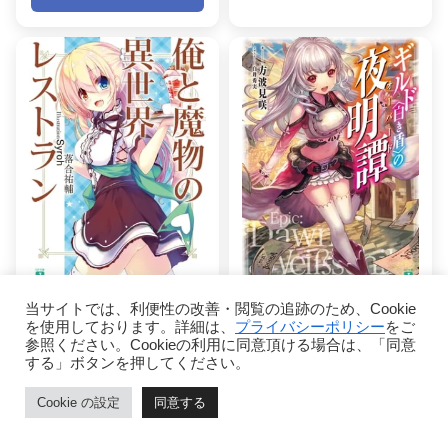
当サイトでは、利便性の改善・閲覧の追跡のため、Cookie
第11回(2015) 審査員特別
第11回(2015) 最優秀賞
を使用しております。詳細は、
プライバシーポリシー
をご
賞
ギルド〈白き盾〉の
参照ください。Cookieの利用に同意頂ける場合は、「同意
俺と魔物の異世界レ
夜明譚
する」ボタンを押してください。
ストラン
方波見咲
Cookie の設定
同意する
落合祐輔
詳細を見る
ホーム
目次
ページトップ
シェア
メニュー
詳細を見る