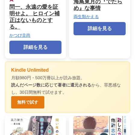
海鳥東月の『でたら
問一、永遠の愛を証
め』な事情
明せよ。 ヒロイン補
両生類かえる
正はないものとす
る。
詳細を見る
かつび圭尚
詳細を見る
Kindle Unlimited
月額980円・500万冊以上が読み放題。
読んだページ数に応じて著者に還元される
から、罪悪感な
し。30日間無料で試せます。
無料で試す