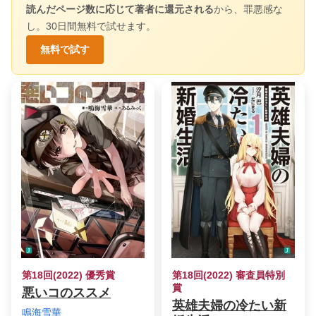
読んだページ数に応じて著者に還元される
から、罪悪感な
し。30日間無料で試せます。
無料で試す
第18回(2022) 優秀賞
第18回(2022) 審査員特別
賞
悪いコのススメ
英雄夫婦の冷たい新
鳴海雪華