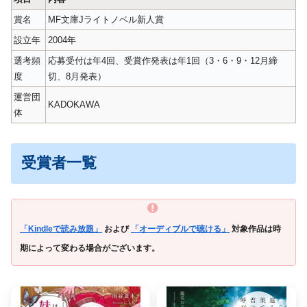
賞名
MF文庫Jライトノベル新人賞
設立年
2004年
選考頻
応募受付は年4回、受賞作発表は年1回（3・6・9・12月締
度
切、8月発表）
運営団
KADOKAWA
体
受賞者一覧
「Kindleで読み放題」
および
「オーディブルで聴ける」
対象作品は時
期によって変わる場合がございます。