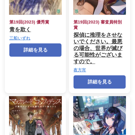
第19回(2023) 優秀賞
第19回(2023) 審査員特別
賞
青を欺く
探偵に推理をさせな
三船いずれ
いでください。最悪
の場合、世界が滅び
詳細を見る
る可能性がございま
すので。
夜方宵
詳細を見る