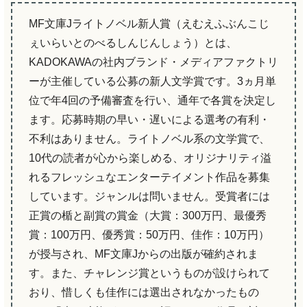
MF文庫Jライトノベル新人賞（えむえふぶんこじ
ぇいらいとのべるしんじんしょう）とは、
KADOKAWAの社内ブランド・メディアファクトリ
ーが主催している公募の新人文学賞です。3ヵ月単
位で年4回の予備審査を行い、通年で各賞を決定し
ます。応募時期の早い・遅いによる選考の有利・
不利はありません。ライトノベル系の文学賞で、
10代の読者が心から楽しめる、オリジナリティ溢
れるフレッシュなエンターテイメント作品を募集
しています。ジャンルは問いません。受賞者には
正賞の楯と副賞の賞金（大賞：300万円、最優秀
賞：100万円、優秀賞：50万円、佳作：10万円）
が授与され、MF文庫Jからの出版が確約されま
す。また、チャレンジ賞というものが設けられて
おり、惜しくも佳作には選出されなかったもの