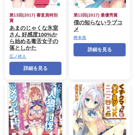
第13回(2017) 審査員特別
第13回(2017) 最優秀賞
賞
僕の知らないラブコ
あまのじゃくな氷室
メ
さん 好感度100%か
樫本燕
ら始める毒舌女子の
落としかた
詳細を見る
広ノ祥人
詳細を見る