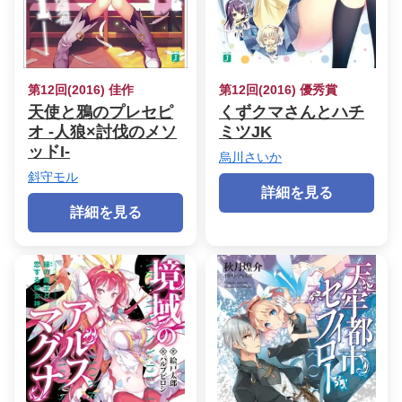
第12回(2016) 佳作
第12回(2016) 優秀賞
天使と鴉のプレセピ
くずクマさんとハチ
オ -人狼×討伐のメソ
ミツJK
ッドI-
烏川さいか
斜守モル
詳細を見る
詳細を見る