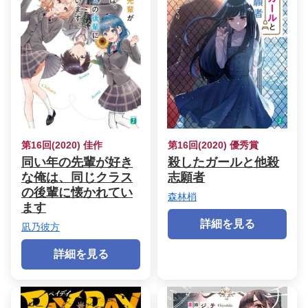
第16回(2020) 佳作
第16回(2020) 優秀賞
同い年の先輩が好き
殺したガールと他殺
な俺は、同じクラス
志願者
の後輩に懐かれてい
森林梢
ます
詳細を見る
凪乃彼方
詳細を見る