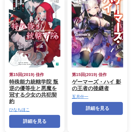
第15回(2019) 佳作
第15回(2019) 佳作
特殊能力統轄学院 叛
ゲーマーズ・ハイ 影
逆の優等生と悪魔を
の王者の後継者
冠する少女の共犯契
五月什一
約
詳細を見る
ひなちほこ
詳細を見る