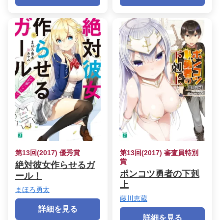
第13回(2017) 優秀賞
第13回(2017) 審査員特別
賞
絶対彼女作らせるガ
ポンコツ勇者の下剋
ール！
上
まほろ勇太
藤川恵蔵
詳細を見る
詳細を見る