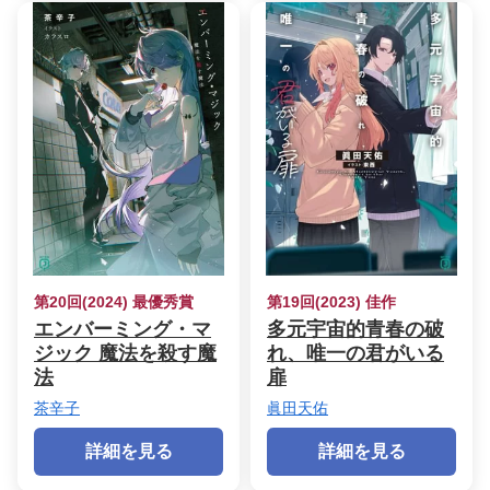
第20回(2024) 最優秀賞
第19回(2023) 佳作
エンバーミング・マ
多元宇宙的青春の破
ジック 魔法を殺す魔
れ、唯一の君がいる
法
扉
茶辛子
眞田天佑
詳細を見る
詳細を見る