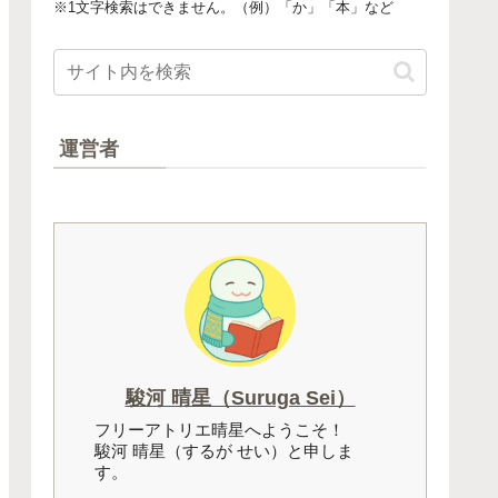
※1文字検索はできません。（例）「か」「本」など
運営者
駿河 晴星（Suruga Sei）
フリーアトリエ晴星へようこそ！
駿河 晴星（するが せい）と申しま
す。