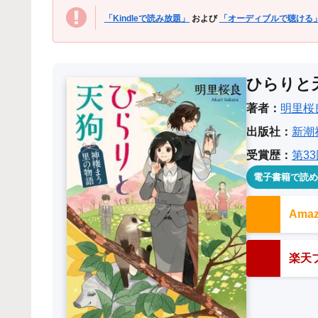
「Kindleで読み放題」
および
「オーディブルで聴ける
ひらりと
著者：
明里桜
出版社：
新潮
受賞歴：
第3
電子書籍で読
Am
楽天ブ