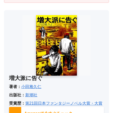
増大派に告ぐ
著者：
小田雅久仁
出版社：
新潮社
受賞歴：
第21回日本ファンタジーノベル大賞・大賞