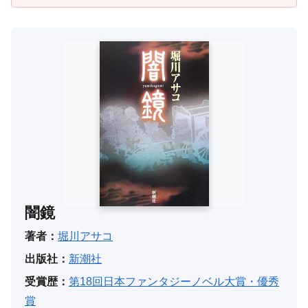
闇鏡
著者：
堀川アサコ
出版社：
新潮社
受賞歴：
第18回日本ファンタジーノベル大賞・優秀
賞