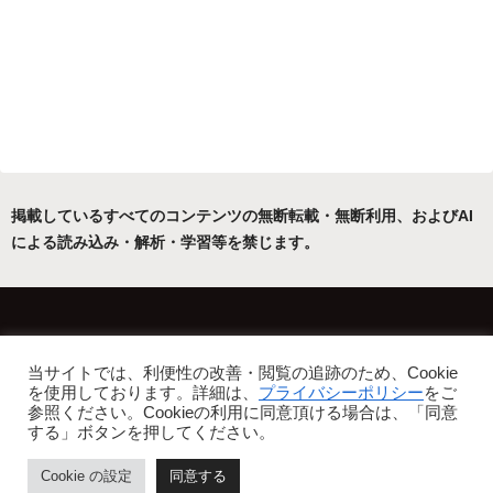
掲載しているすべてのコンテンツの無断転載・無断利用、およびAI
による読み込み・解析・学習等を禁じます。
ホーム
運営者について
当サイトでは、利便性の改善・閲覧の追跡のため、Cookie
プライバシーポリシー・免責事項
を使用しております。詳細は、
プライバシーポリシー
をご
参照ください。Cookieの利用に同意頂ける場合は、「同意
Copyright © 2022-2026 フリーアトリエ晴星 All Rights Reserved.
する」ボタンを押してください。
Cookie の設定
同意する