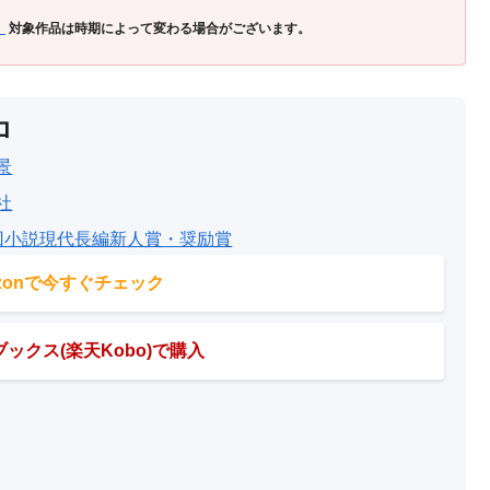
」
対象作品は時期によって変わる場合がございます。
ロ
景
社
回小説現代長編新人賞・奨励賞
azonで今すぐチェック
ックス(楽天Kobo)で購入