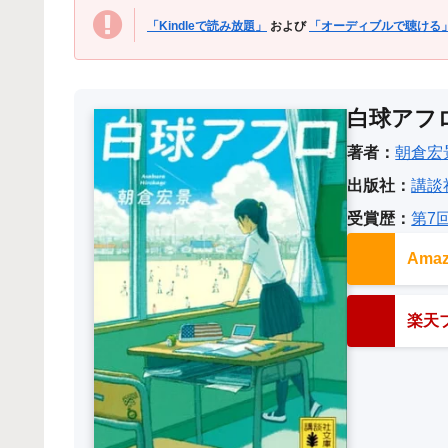
「Kindleで読み放題」
および
「オーディブルで聴ける
白球アフ
著者：
朝倉宏
出版社：
講談
受賞歴：
第7
Am
楽天ブ