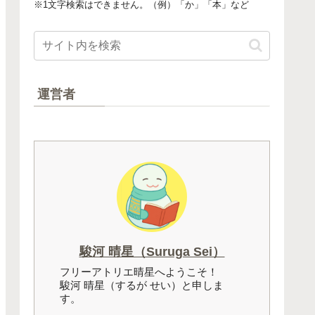
※1文字検索はできません。（例）「か」「本」など
運営者
駿河 晴星（Suruga Sei）
フリーアトリエ晴星へようこそ！
駿河 晴星（するが せい）と申しま
す。