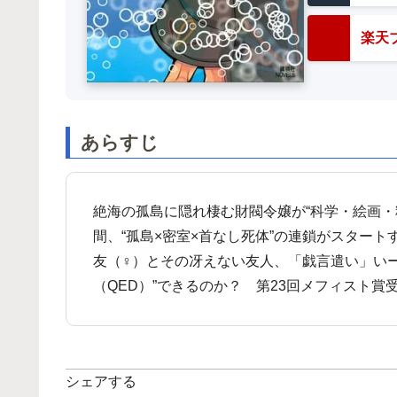
楽天ブ
あらすじ
絶海の孤島に隠れ棲む財閥令嬢が“科学・絵画・
間、“孤島×密室×首なし死体”の連鎖がスター
友（♀）とその冴えない友人、「戯言遣い」いー
（QED）”できるのか？ 第23回メフィスト賞
シェアする