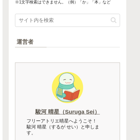
※1文字検索はできません。（例）「か」「本」など
運営者
駿河 晴星（Suruga Sei）
フリーアトリエ晴星へようこそ！
駿河 晴星（するが せい）と申しま
す。