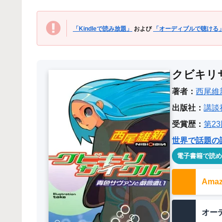
「Kindleで読み放題」
および
「オーディブルで聴ける
クビキリ
著者：
西尾維
出版社：
講談
受賞歴：
第2
世界で話題の
電子書籍で読
Am
オー