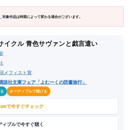
」
対象作品は時期によって変わる場合がございます。
サイクル 青色サヴァンと戯言遣い
新
社
3回メフィスト賞
講談社文庫フェア「よむーくの読書旅行」
める
オーディブルで聴ける
azonで今すぐチェック
ディブルで今すぐ聴く