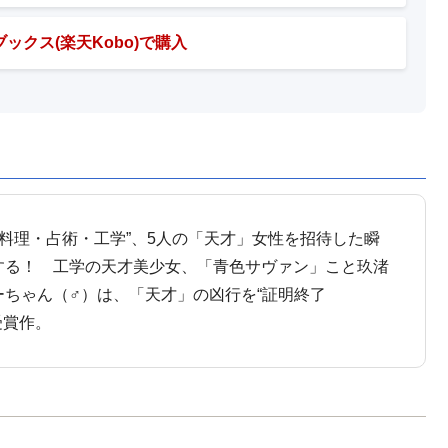
ックス(楽天Kobo)で購入
料理・占術・工学”、5人の「天才」女性を招待した瞬
トする！ 工学の天才美少女、「青色サヴァン」こと玖渚
ちゃん（♂）は、「天才」の凶行を“証明終了
受賞作。