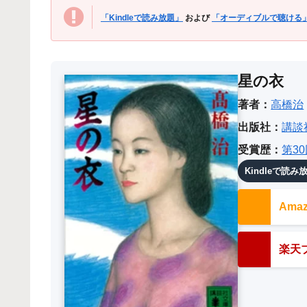
「Kindleで読み放題」
および
「オーディブルで聴ける
星の衣
著者：
高橋治
出版社：
講談
受賞歴：
第3
Kindleで読み
Am
楽天ブ