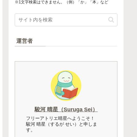
※1文字検索はできません。（例）「か」「本」など
運営者
駿河 晴星（Suruga Sei）
フリーアトリエ晴星へようこそ！
駿河 晴星（するが せい）と申しま
す。