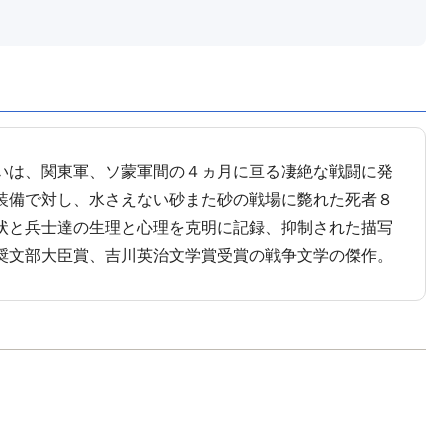
いは、関東軍、ソ蒙軍間の４ヵ月に亘る凄絶な戦闘に発
装備で対し、水さえない砂また砂の戦場に斃れた死者８
状と兵士達の生理と心理を克明に記録、抑制された描写
奨文部大臣賞、吉川英治文学賞受賞の戦争文学の傑作。