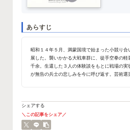
あらすじ
昭和１４年５月、満蒙国境で始まった小競り合
展した。襲いかかる大戦車群に、徒手空拳の軽
千余。生還した３人の体験談をもとに戦場の実
が無告の兵士の悲しみを今に呼び返す。芸術選
シェアする
＼この記事をシェア／