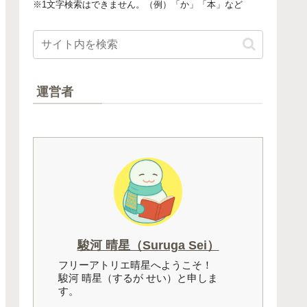
※1文字検索はできません。（例）「か」「本」など
運営者
駿河 晴星（Suruga Sei）
フリーアトリエ晴星へようこそ！
駿河 晴星（するが せい）と申しま
す。