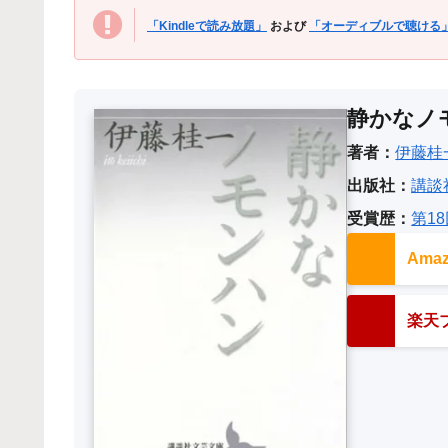
「Kindleで読み放題」
および
「オーディブルで聴ける
静かなノ
著者：
伊藤桂
出版社：
講談
受賞歴：
第1
Am
楽天ブ