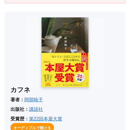
カフネ
著者：
阿部暁子
出版社：
講談社
受賞歴：
第22回本屋大賞
オーディブルで聴ける