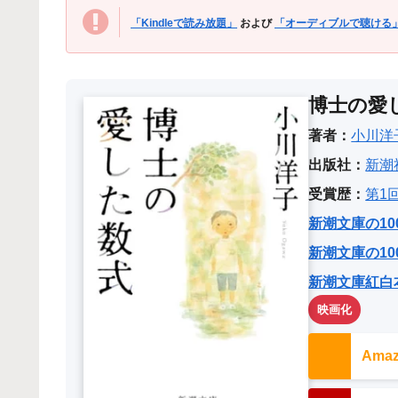
「Kindleで読み放題」
および
「オーディブルで聴ける
博士の愛
著者：
小川洋
出版社：
新潮
受賞歴：
第1
新潮文庫の10
新潮文庫の10
新潮文庫紅白
映画化
Am