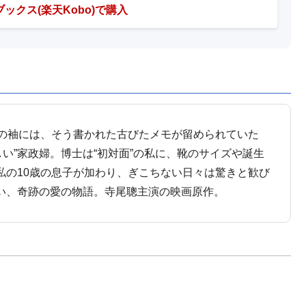
ックス(楽天Kobo)で購入
広の袖には、そう書かれた古びたメモが留められていた
い”家政婦。博士は“初対面”の私に、靴のサイズや誕生
私の10歳の息子が加わり、ぎこちない日々は驚きと歓び
い、奇跡の愛の物語。寺尾聰主演の映画原作。