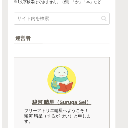
※1文字検索はできません。（例）「か」「本」など
運営者
駿河 晴星（Suruga Sei）
フリーアトリエ晴星へようこそ！
駿河 晴星（するが せい）と申しま
す。