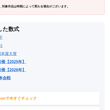
」
対象作品は時期によって変わる場合がございます。
した数式
子
社
回本屋大賞
0冊【2025年】
0冊【2026年】
本合戦
azonで今すぐチェック