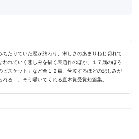
みちたりていた恋が終わり、淋しさのあまりねじ切れて
なわれていく悲しみを描く表題作のほか、１７歳のほろ
のビスケット」など全１２篇。号泣するほどの悲しみが
られる…。そう囁いてくれる直木賞受賞短篇集。