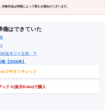
」
対象作品は時期によって変わる場合がございます。
準備はできていた
織
社
30回直木三十五賞・下
0冊【2026年】
azonで今すぐチェック
ックス(楽天Kobo)で購入