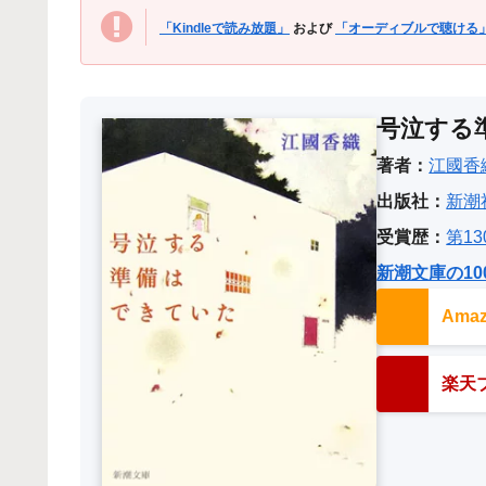
「Kindleで読み放題」
および
「オーディブルで聴ける
号泣する
著者：
江國香
出版社：
新潮
受賞歴：
第1
新潮文庫の10
Am
楽天ブ