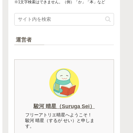
※1文字検索はできません。（例）「か」「本」など
運営者
駿河 晴星（Suruga Sei）
フリーアトリエ晴星へようこそ！
駿河 晴星（するが せい）と申しま
す。