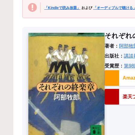
「Kindleで読み放題」
および
「オーディブルで聴ける
それぞれ
著者：
阿部牧
出版社：
講談
受賞歴：
第9
Am
楽天ブ