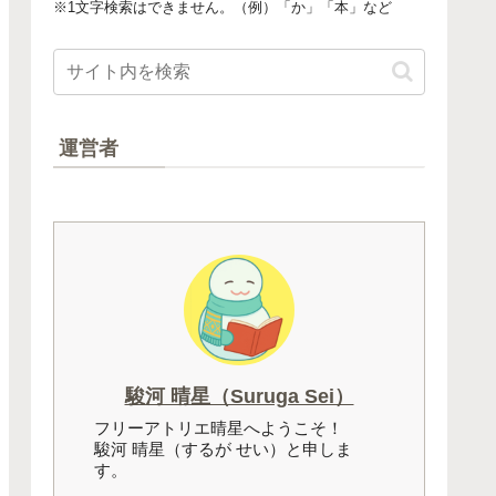
※1文字検索はできません。（例）「か」「本」など
運営者
駿河 晴星（Suruga Sei）
フリーアトリエ晴星へようこそ！
駿河 晴星（するが せい）と申しま
す。