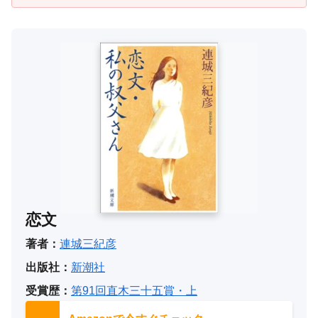
恋文
著者：
連城三紀彦
出版社：
新潮社
受賞歴：
第91回直木三十五賞・上