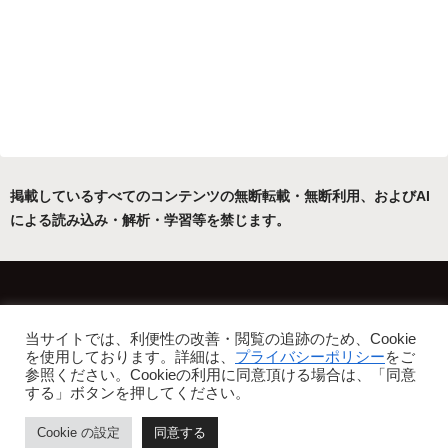
掲載しているすべてのコンテンツの無断転載・無断利用、およびAI
による読み込み・解析・学習等を禁じます。
ホーム
運営者について
当サイトでは、利便性の改善・閲覧の追跡のため、Cookie
プライバシーポリシー・免責事項
を使用しております。詳細は、
プライバシーポリシー
をご
参照ください。Cookieの利用に同意頂ける場合は、「同意
Copyright © 2022-2026 フリーアトリエ晴星 All Rights Reserved.
する」ボタンを押してください。
Cookie の設定
同意する