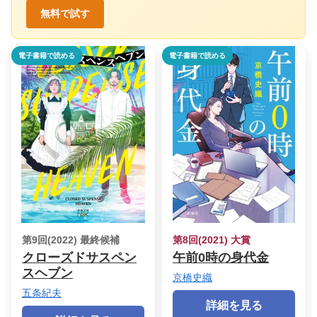
無料で試す
電子書籍で読める
電子書籍で読める
第9回(2022) 最終候補
第8回(2021) 大賞
クローズドサスペン
午前0時の身代金
スヘブン
京橋史織
五条紀夫
詳細を見る