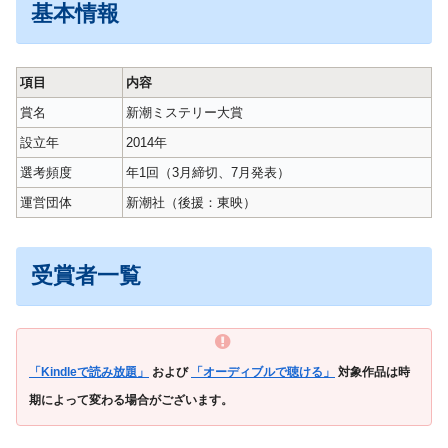
基本情報
項目
内容
賞名
新潮ミステリー大賞
設立年
2014年
選考頻度
年1回（3月締切、7月発表）
運営団体
新潮社（後援：東映）
受賞者一覧
「Kindleで読み放題」
および
「オーディブルで聴ける」
対象作品は時
期によって変わる場合がございます。