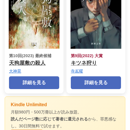
第10回(2023) 最終候補
第9回(2022) 大賞
天狗屋敷の殺人
キツネ狩り
大神晃
寺嶌曜
詳細を見る
詳細を見る
Kindle Unlimited
月額980円・500万冊以上が読み放題。
読んだページ数に応じて著者に還元される
から、罪悪感な
し。30日間無料で試せます。