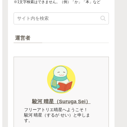
※1文字検索はできません。（例）「か」「本」など
運営者
駿河 晴星（Suruga Sei）
フリーアトリエ晴星へようこそ！
駿河 晴星（するが せい）と申しま
す。