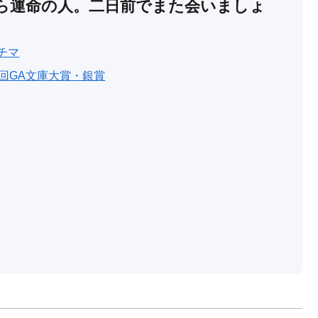
ら運命の人。二日前でまた会いましょ
チマ
7回GA文庫大賞・銀賞