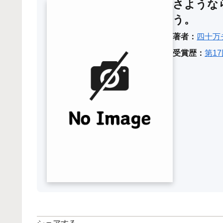
さような
う。
著者：
四十万
受賞歴：
第1