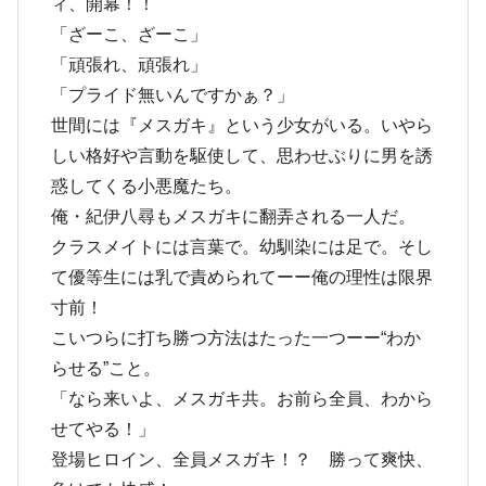
ィ、開幕！！
「ざーこ、ざーこ」
「頑張れ、頑張れ」
「プライド無いんですかぁ？」
世間には『メスガキ』という少女がいる。いやら
しい格好や言動を駆使して、思わせぶりに男を誘
惑してくる小悪魔たち。
俺・紀伊八尋もメスガキに翻弄される一人だ。
クラスメイトには言葉で。幼馴染には足で。そし
て優等生には乳で責められてーー俺の理性は限界
寸前！
こいつらに打ち勝つ方法はたった一つーー“わか
らせる”こと。
「なら来いよ、メスガキ共。お前ら全員、わから
せてやる！」
登場ヒロイン、全員メスガキ！？ 勝って爽快、