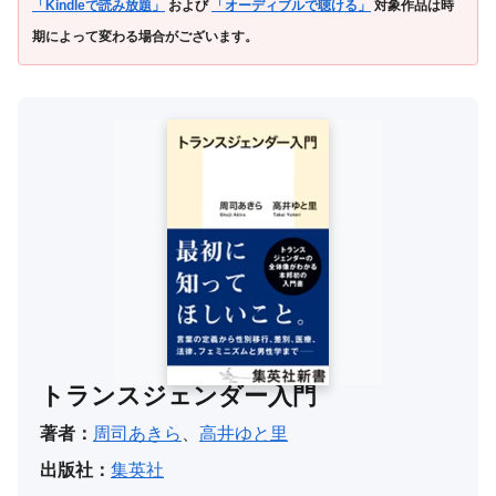
「Kindleで読み放題」
および
「オーディブルで聴ける」
対象作品は時
期によって変わる場合がございます。
トランスジェンダー入門
著者：
周司あきら
、
高井ゆと里
出版社：
集英社