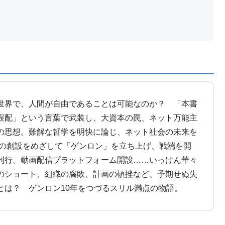
世界で、人間が自由であることは可能なのか？ 「本書
誤配」という言葉で武装し、大資本の罠、ネット万能主
の思想。難解な哲学を明快に論じ、ネット社会の未来を
間の創設をめざして「ゲンロン」を立ち上げ、戦端を開
刊行、動画配信プラットフォーム開設……いっけん華々
のショート、組織の腐敗、計画の頓挫など、予期せぬ失
とは？ ゲンロン10年をつづるスリル満点の物語。