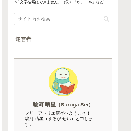
※1文字検索はできません。（例）「か」「本」など
運営者
駿河 晴星（Suruga Sei）
フリーアトリエ晴星へようこそ！
駿河 晴星（するが せい）と申しま
す。