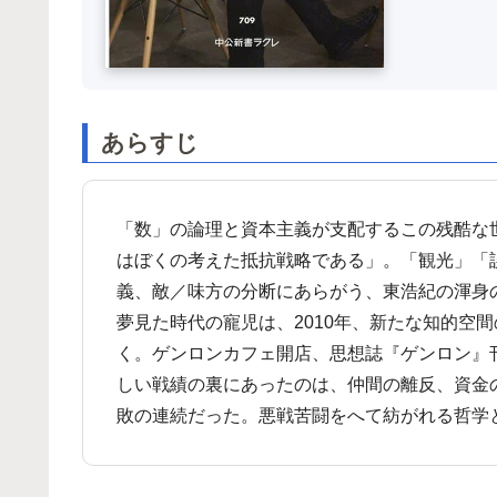
あらすじ
「数」の論理と資本主義が支配するこの残酷な
はぼくの考えた抵抗戦略である」。「観光」「
義、敵／味方の分断にあらがう、東浩紀の渾身
夢見た時代の寵児は、2010年、新たな知的空
く。ゲンロンカフェ開店、思想誌『ゲンロン』
しい戦績の裏にあったのは、仲間の離反、資金
敗の連続だった。悪戦苦闘をへて紡がれる哲学