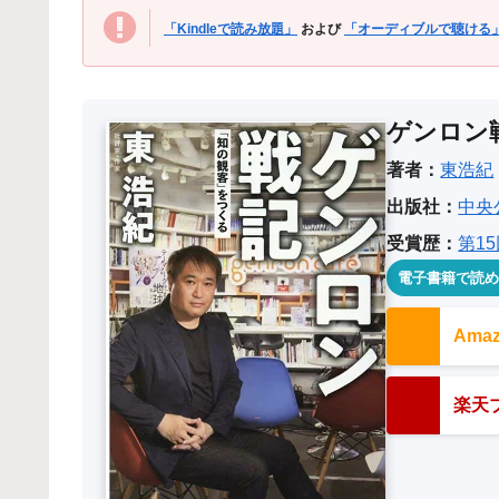
「Kindleで読み放題」
および
「オーディブルで聴ける
ゲンロン
著者：
東浩紀
出版社：
中央
受賞歴：
第1
電子書籍で読
Am
楽天ブ