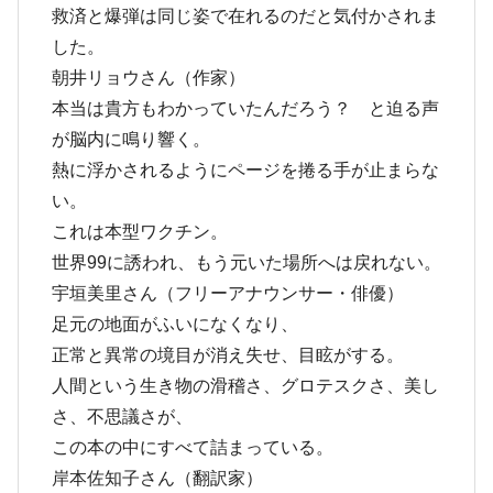
救済と爆弾は同じ姿で在れるのだと気付かされま
した。
朝井リョウさん（作家）
本当は貴方もわかっていたんだろう？ と迫る声
が脳内に鳴り響く。
熱に浮かされるようにページを捲る手が止まらな
い。
これは本型ワクチン。
世界99に誘われ、もう元いた場所へは戻れない。
宇垣美里さん（フリーアナウンサー・俳優）
足元の地面がふいになくなり、
正常と異常の境目が消え失せ、目眩がする。
人間という生き物の滑稽さ、グロテスクさ、美し
さ、不思議さが、
この本の中にすべて詰まっている。
岸本佐知子さん（翻訳家）