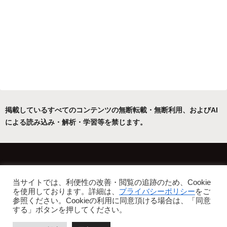
掲載しているすべてのコンテンツの無断転載・無断利用、およびAI
による読み込み・解析・学習等を禁じます。
ホーム
運営者について
当サイトでは、利便性の改善・閲覧の追跡のため、Cookie
プライバシーポリシー・免責事項
を使用しております。詳細は、
プライバシーポリシー
をご
参照ください。Cookieの利用に同意頂ける場合は、「同意
Copyright © 2022-2026 フリーアトリエ晴星 All Rights Reserved.
する」ボタンを押してください。