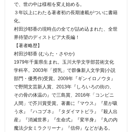
で、世の中は様相を変え始める。
３年以上にわたる著者初の長期連載がついに書籍
化。
村田沙耶香の現時点の全てが詰め込まれた、全世
界待望のディストピア大長編！
【著者略歴】
村田沙耶香 (むらた・さやか)
1979年千葉県生まれ。玉川大学文学部芸術文化
学科卒。2003年「授乳」で群像新人文学賞(小説
部門・優秀作)受賞。2009年『ギンイロノウタ』
で野間文芸新人賞、2013年『しろいろの街の、
その骨の体温の』で三島賞、2016年「コンビニ
人間」で芥川賞受賞。著書に『マウス』『星が吸
う水』『ハコブネ』『タダイマトビラ』『殺人出
産』『消滅世界』『生命式』『変半身』『丸の内
魔法少女ミラクリーナ』『信仰』などがある。