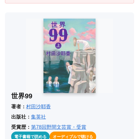
世界99
著者：
村田沙耶香
出版社：
集英社
受賞歴：
第78回野間文芸賞・受賞
電子書籍で読める
オーディブルで聴ける