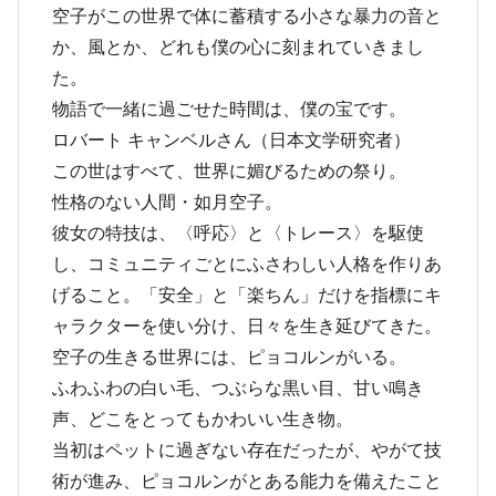
空子がこの世界で体に蓄積する小さな暴力の音と
か、風とか、どれも僕の心に刻まれていきまし
た。
物語で一緒に過ごせた時間は、僕の宝です。
ロバート キャンベルさん（日本文学研究者）
この世はすべて、世界に媚びるための祭り。
性格のない人間・如月空子。
彼女の特技は、〈呼応〉と〈トレース〉を駆使
し、コミュニティごとにふさわしい人格を作りあ
げること。「安全」と「楽ちん」だけを指標にキ
ャラクターを使い分け、日々を生き延びてきた。
空子の生きる世界には、ピョコルンがいる。
ふわふわの白い毛、つぶらな黒い目、甘い鳴き
声、どこをとってもかわいい生き物。
当初はペットに過ぎない存在だったが、やがて技
術が進み、ピョコルンがとある能力を備えたこと