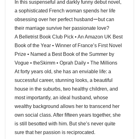
In this suspenseful and darkly funny debut novel,
a sophisticated French woman spends her life
obsessing over her perfect husbandーbut can
their marriage survive her passionate love?
A Belletrist Book Club Pick • An Amazon UK Best
Book of the Year • Winner of France’s First Novel
Prize • Named a Best Book of the Summer by
Vogue • theSkimm • Oprah Daily • The Millions
At forty years old, she has an enviable life: a
successful career, stunning looks, a beautiful
house in the suburbs, two healthy children, and
most importantly, an ideal husband, whose
wealthy background allows her to transcend her
own social class. After fifteen years together, she
is still besotted with him. But she’s never quite
sure that her passion is reciprocated.