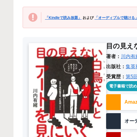
「Kindleで読み放題」
および
「オーディブルで聴ける
目の見え
著者：
川内有
出版社：
集英
受賞歴：
第5
電子書籍で読
Am
オー