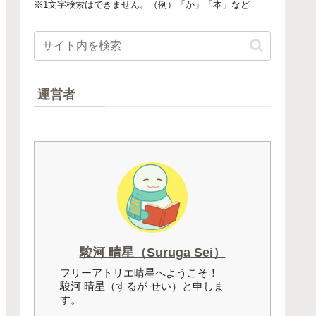
※1文字検索はできません。（例）「か」「本」など
運営者
駿河 晴星（Suruga Sei）
フリーアトリエ晴星へようこそ！
駿河 晴星（するが せい）と申しま
す。