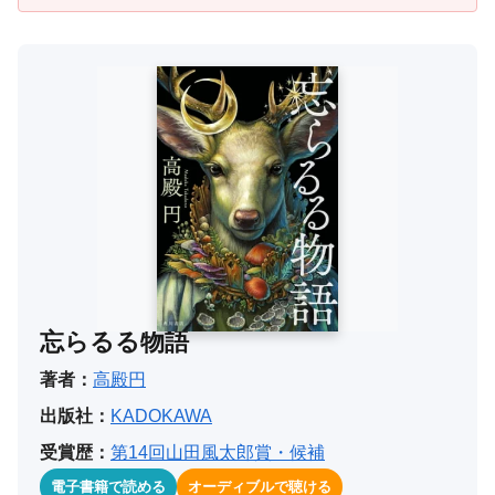
忘らるる物語
著者：
高殿円
出版社：
KADOKAWA
受賞歴：
第14回山田風太郎賞・候補
電子書籍で読める
オーディブルで聴ける