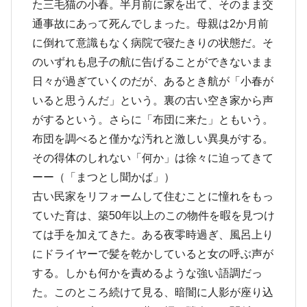
た三毛猫の小春。半月前に家を出て、そのまま交
通事故にあって死んでしまった。母親は2か月前
に倒れて意識もなく病院で寝たきりの状態だ。そ
のいずれも息子の航に告げることができないまま
日々が過ぎていくのだが、あるとき航が「小春が
いると思うんだ」という。裏の古い空き家から声
がするという。さらに「布団に来た」ともいう。
布団を調べると僅かな汚れと激しい異臭がする。
その得体のしれない「何か」は徐々に迫ってきて
ーー（「まつとし聞かば」）
古い民家をリフォームして住むことに憧れをもっ
ていた育は、築50年以上のこの物件を暇を見つけ
ては手を加えてきた。ある夜零時過ぎ、風呂上り
にドライヤーで髪を乾かしていると女の呼ぶ声が
する。しかも何かを責めるような強い語調だっ
た。このところ続けて見る、暗闇に人影が座り込