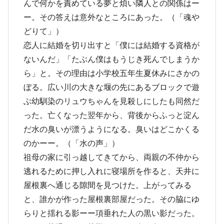
んで何かを責めている夢と煩い隣人との関係はー
ー。その答えは意外なところにあった。（「魂や
どりて」）
恋人に結婚を切り出すと「僕には結婚する資格が
ないんだ」「たぶん僕はもうじき死んでしまうか
ら」と。その理由は小学校五年生夏休みにさかの
ぼる。広い川の大きな堰の先にあるブロックで遊
ぶ幼馴染のリュウちゃんを見殺しにしたも同然だ
った。亡くなった翌年から、背後からふっと淀ん
だ水の臭いが漂うようになる。臭いはどこかくる
のかーー。（「水の声」）
祖母の家に引っ越してきてから、両親の不仲から
逃れるために押し入れに寝場所を作ると、天井に
屋根裏へ通じる隙間を見つけた。上がってみる
と、誰かが作った屋根裏部屋だった。その脇にゆ
らりと揺れる影ーー項垂れた人の黒い影だった。