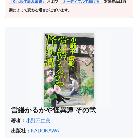
「Kindleで読み放題」
および
「オーディブルで聴ける」
対象作品は時
期によって変わる場合がございます。
営繕かるかや怪異譚 その弐
著者：
小野不由美
出版社：
KADOKAWA