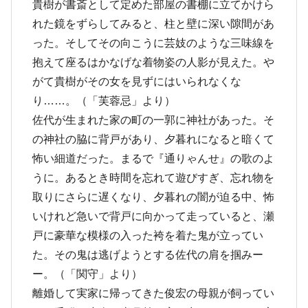
貴樹が書斎として定めた部屋の書棚に立てかけら
れた鏡をずらしてみると、柱と壁に深い隙間があ
った。そしてその向こうに芸妓のような三味線を
抱えて座るはかなげな着物姿の人影が見えた。や
がて貴樹がその女を見ずにはいられなくな
り……。（「芙蓉忌」より）
佐代が生まれた家の町の一郭に神社があった。そ
の神社の脇に背戸があり、夕暮れになると暗くて
怖い細道だった。まるで『通りゃんせ』の歌のよ
うに。あるとき時間を忘れて遊びすぎ、忘れ物を
取りにさらに遅くなり、夕暮れの闇が迫る中、怖
いけれど急いで背戸に向かって走っていると、瀬
戸に豪華な模様の入った袴を着た鬼が立ってい
た。その鬼は逃げようとする佐代の肩を掴みー
ー。（「関守」より）
離婚して実家に帰ってきた俊宏の母親が飼ってい