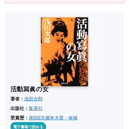
活動寫眞の女
著者：
浅田次郎
出版社：
集英社
受賞歴：
第8回京都本大賞・候補
電子書籍で読める