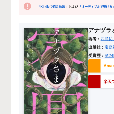
「Kindleで読み放題」
および
「オーディブルで聴ける
アナヅラ
著者：
四島祐
出版社：
宝島
受賞歴：
第2
Am
楽天ブ