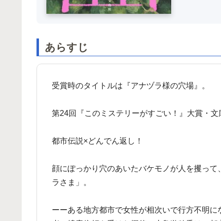
あらすじ
受賞時のタイトルは『アナヅラ様の穴場』。
第24回『このミステリーがすごい！』大賞・文
都市伝説×どんでん返し！
顔にぽっかり穴のあいたバケモノが人を攫って
ラさま」。
ーーある地方都市で女性が相次いで行方不明に