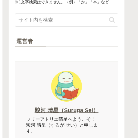
※1文字検索はできません。（例）「か」「本」など
運営者
駿河 晴星（Suruga Sei）
フリーアトリエ晴星へようこそ！
駿河 晴星（するが せい）と申しま
す。