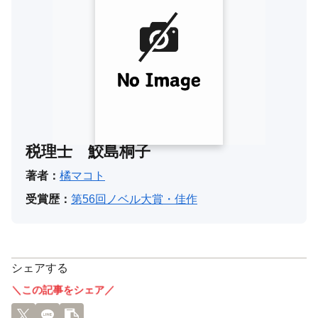
税理士 鮫島桐子
著者：
橘マコト
受賞歴：
第56回ノベル大賞・佳作
シェアする
＼この記事をシェア／