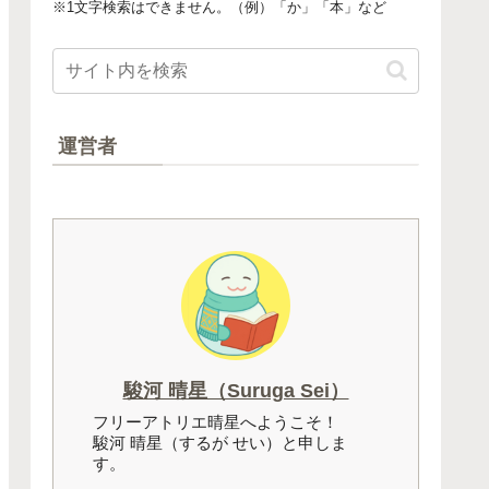
※1文字検索はできません。（例）「か」「本」など
運営者
駿河 晴星（Suruga Sei）
フリーアトリエ晴星へようこそ！
駿河 晴星（するが せい）と申しま
す。