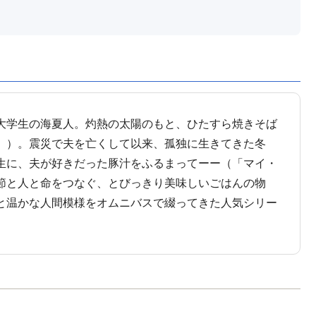
大学生の海夏人。灼熱の太陽のもと、ひたすら焼きそば
」）。震災で夫を亡くして以来、孤独に生きてきた冬
生に、夫が好きだった豚汁をふるまってーー（「マイ・
節と人と命をつなぐ、とびっきり美味しいごはんの物
と温かな人間模様をオムニバスで綴ってきた人気シリー