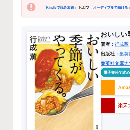
「Kindleで読み放題」
および
「オーディブルで聴ける
おいしい
著者：
行成薫
出版社：
集英
集英社文庫ナツ
電子書籍で読
Am
楽天ブ