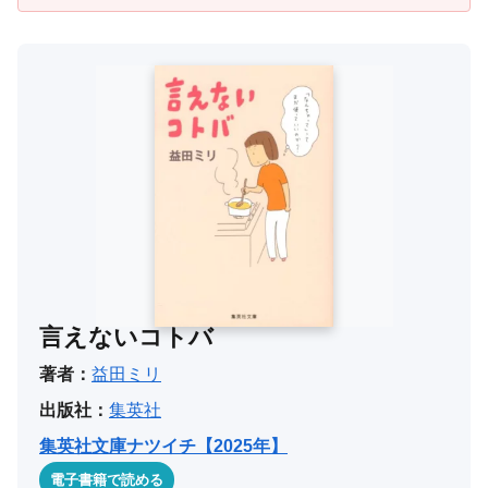
言えないコトバ
著者：
益田ミリ
出版社：
集英社
集英社文庫ナツイチ【2025年】
電子書籍で読める