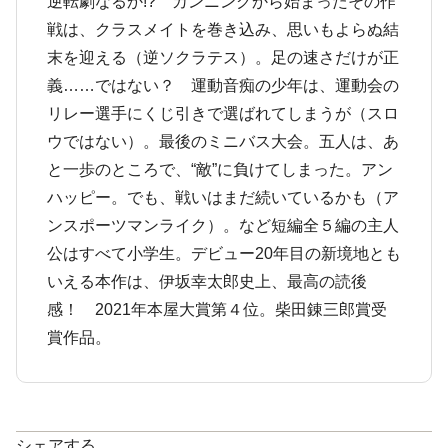
逆転劇なるか!? カンニングから始まったその作
戦は、クラスメイトを巻き込み、思いもよらぬ結
末を迎える（逆ソクラテス）。足の速さだけが正
義……ではない？ 運動音痴の少年は、運動会の
リレー選手にくじ引きで選ばれてしまうが（スロ
ウではない）。最後のミニバス大会。五人は、あ
と一歩のところで、“敵”に負けてしまった。アン
ハッピー。でも、戦いはまだ続いているかも（ア
ンスポーツマンライク）。など短編全５編の主人
公はすべて小学生。デビュー20年目の新境地とも
いえる本作は、伊坂幸太郎史上、最高の読後
感！ 2021年本屋大賞第４位。柴田錬三郎賞受
賞作品。
シェアする