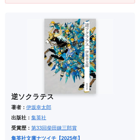
逆ソクラテス
著者：
伊坂幸太郎
出版社：
集英社
受賞歴：
第33回柴田錬三郎賞
集英社文庫ナツイチ【2025年】