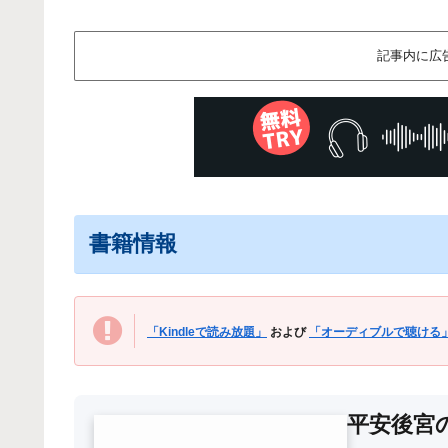
記事内に広
書籍情報
「Kindleで読み放題」
および
「オーディブルで聴ける
平安後宮