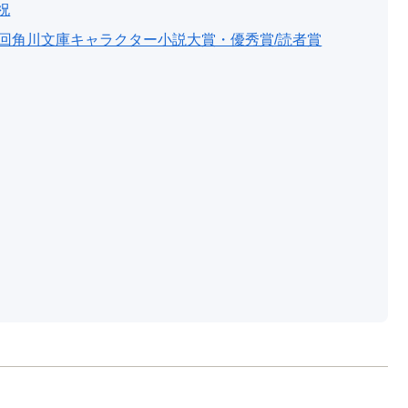
祝
0回角川文庫キャラクター小説大賞・優秀賞/読者賞