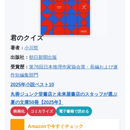
君のクイズ
著者：
小川哲
出版社：
朝日新聞出版
受賞歴：
第76回日本推理作家協会賞・長編および連
作短編集部門
2025年小説ベスト10
丸善ジュンク堂書店と未来屋書店のスタッフが選ぶ
夏の文庫50冊【2025年】
映画化
コミカライズ
電子書籍で読める
Amazonで今すぐチェック