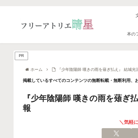
本の
PR
ホーム
『少年陰陽師 嘆きの雨を薙ぎ払え』 結城光
掲載しているすべてのコンテンツの無断転載・無断利用、お
『少年陰陽師 嘆きの雨を薙ぎ払
報
＼気軽