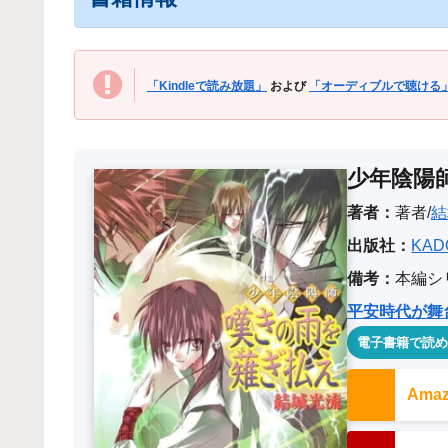
「Kindleで読み放題」
および
「オーディブルで聴ける
少年陰陽
著者：
著者/
結
出版社：
KAD
備考：
本編シ
平安時代が舞
電子書籍で読
Am