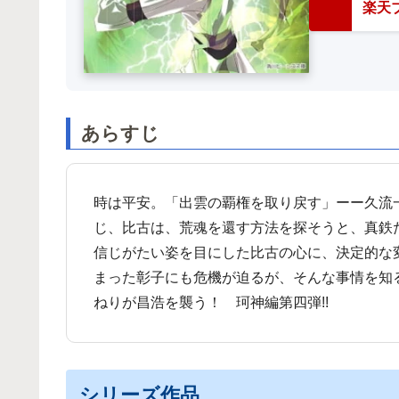
楽天ブ
あらすじ
時は平安。「出雲の覇権を取り戻す」ーー久流
じ、比古は、荒魂を還す方法を探そうと、真鉄
信じがたい姿を目にした比古の心に、決定的な
まった彰子にも危機が迫るが、そんな事情を知
ねりが昌浩を襲う！ 珂神編第四弾!!
シリーズ作品