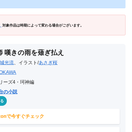
」
対象作品は時期によって変わる場合がございます。
師 嘆きの雨を薙ぎ払え
城光流
、イラスト/
あさぎ桜
OKAWA
リーズ4・珂神編
台の小説
める
azonで今すぐチェック