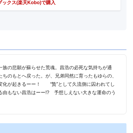
ックス(楽天Kobo)で購入
一族の悲願が蘇らせた荒魂。昌浩の必死な気持ちが通
たちのもとへ戻った。が、兄弟同然に育ったもゆらの、
変化が起きるーー！ “贄”として久流側に囚われてし
る由もない昌浩はーー!? 予想しえない大きな運命のう