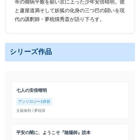
帝の御病平癒を願い京に上った少年安倍晴明。彼
と蘆屋道満そして妖狐の化身の三つ巴の闘いを現
代の講釈師・夢枕獏秀斎が語り下ろす。
シリーズ作品
七人の安倍晴明
アンソロジー1作目
文藝春秋
/ 夢枕獏
平安の闇に、ようこそ『陰陽師』読本