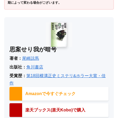
期によって変わる場合がございます。
思案せり我が暗号
著者：
尾崎諒馬
出版社：
角川書店
受賞歴：
第18回横溝正史ミステリ&ホラー大賞・佳
作
Amazonで今すぐチェック
楽天ブックス(楽天Kobo)で購入