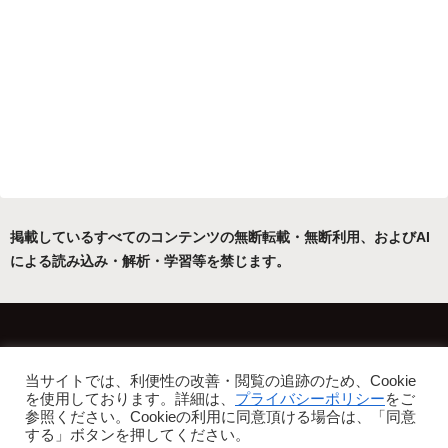
掲載しているすべてのコンテンツの無断転載・無断利用、およびAI
による読み込み・解析・学習等を禁じます。
ホーム
運営者について
当サイトでは、利便性の改善・閲覧の追跡のため、Cookie
プライバシーポリシー・免責事項
を使用しております。詳細は、
プライバシーポリシー
をご
参照ください。Cookieの利用に同意頂ける場合は、「同意
Copyright © 2022-2026 フリーアトリエ晴星 All Rights Reserved.
する」ボタンを押してください。