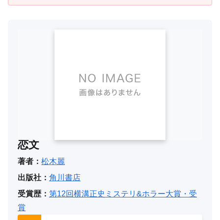
恋文
著者：
松木麗
出版社：
角川書店
受賞歴：
第12回横溝正史ミステリ&ホラー大賞・受
賞