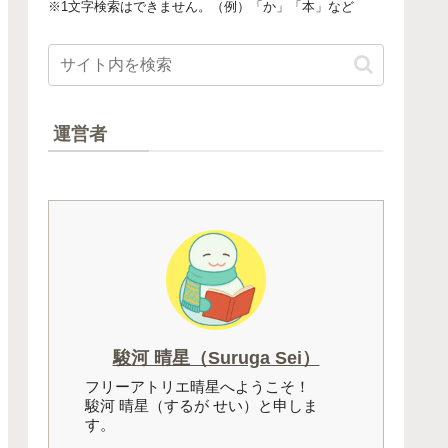
※1文字検索はできません。（例）「か」「本」など
運営者
駿河 晴星（Suruga Sei）
フリーアトリエ晴星へようこそ！
駿河 晴星（するが せい）と申しま
す。