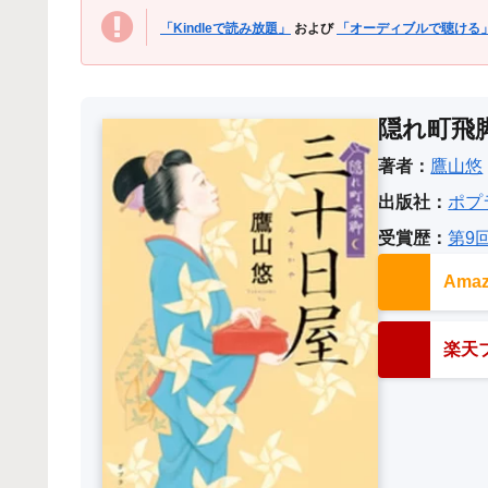
「Kindleで読み放題」
および
「オーディブルで聴ける
隠れ町飛
著者：
鷹山悠
出版社：
ポプ
受賞歴：
第9
Am
楽天ブ