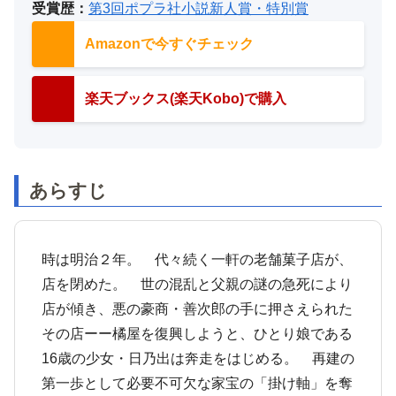
受賞歴：
第3回ポプラ社小説新人賞・特別賞
Amazonで今すぐチェック
楽天ブックス(楽天Kobo)で購入
あらすじ
時は明治２年。 代々続く一軒の老舗菓子店が、
店を閉めた。 世の混乱と父親の謎の急死により
店が傾き、悪の豪商・善次郎の手に押さえられた
その店ーー橘屋を復興しようと、ひとり娘である
16歳の少女・日乃出は奔走をはじめる。 再建の
第一歩として必要不可欠な家宝の「掛け軸」を奪