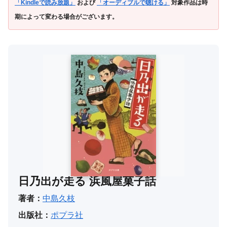
「Kindleで読み放題」
および
「オーディブルで聴ける」
対象作品は時
期によって変わる場合がございます。
日乃出が走る 浜風屋菓子話
著者：
中島久枝
出版社：
ポプラ社