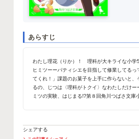
あらすじ
わたし理花（りか）！ 理科が大キライな小学
ヒミツーーパティシエを目指して修業してるっ
てくれ！」課題のお菓子を上手に作らないと、
るの、じつは〈理科がトクイ〉なわたしだけー
ミツの実験、はじまる!?第８回角川つばさ文庫
シェアする