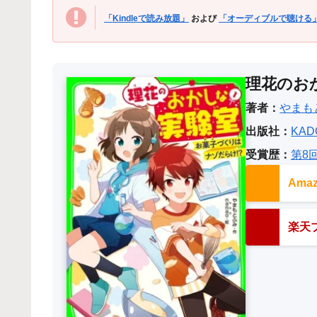
「Kindleで読み放題」
および
「オーディブルで聴ける
理花のお
著者：
やまも
出版社：
KAD
受賞歴：
第8
Am
楽天ブ