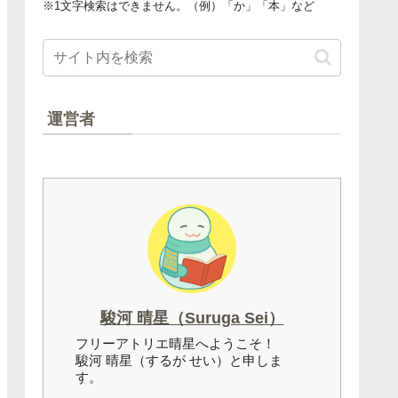
※1文字検索はできません。（例）「か」「本」など
運営者
駿河 晴星（Suruga Sei）
フリーアトリエ晴星へようこそ！
駿河 晴星（するが せい）と申しま
す。